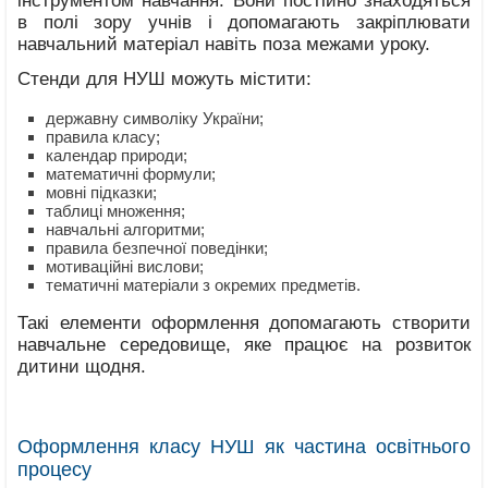
інструментом навчання. Вони постійно знаходяться
в полі зору учнів і допомагають закріплювати
навчальний матеріал навіть поза межами уроку.
Стенди для НУШ можуть містити:
державну символіку України;
правила класу;
календар природи;
математичні формули;
мовні підказки;
таблиці множення;
навчальні алгоритми;
правила безпечної поведінки;
мотиваційні вислови;
тематичні матеріали з окремих предметів.
Такі елементи оформлення допомагають створити
навчальне середовище, яке працює на розвиток
дитини щодня.
Оформлення класу НУШ як частина освітнього
процесу