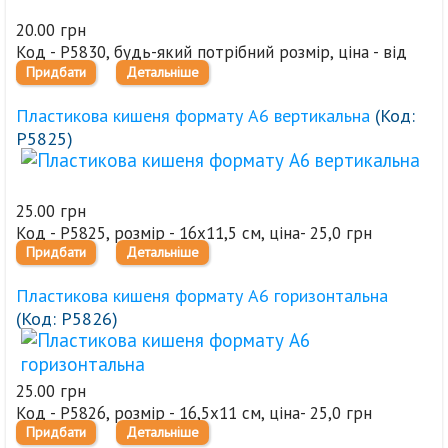
20.00 грн
Код - Р5830, будь-який потрібний розмір, ціна - від
Придбати
Детальніше
20,0 грн
Пластикова кишеня формату А6 вертикальна
(Код:
Р5825
)
25.00 грн
Код - Р5825, розмір - 16х11,5 см, ціна- 25,0 грн
Придбати
Детальніше
Пластикова кишеня формату А6 горизонтальна
(Код:
Р5826
)
25.00 грн
Код - Р5826, розмір - 16,5х11 см, ціна- 25,0 грн
Придбати
Детальніше