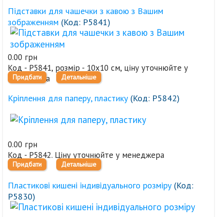
Підставки для чашечки з кавою з Вашим
зображенням
(Код:
Р5841
)
0.00 грн
Код - Р5841, розмір - 10х10 см, ціну уточнюйте у
Придбати
Детальніше
менеджера
Кріплення для паперу, пластику
(Код:
Р5842
)
0.00 грн
Код - Р5842. Ціну уточнюйте у менеджера
Придбати
Детальніше
Пластикові кишені індивідуального розміру
(Код:
Р5830
)