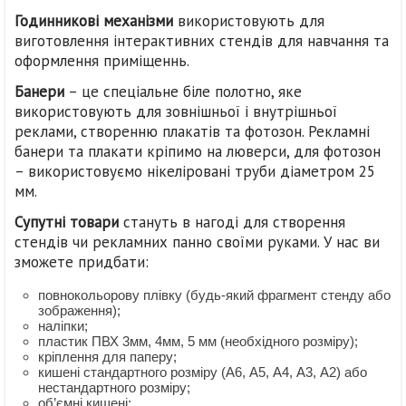
Годинникові механізми
використовують для
виготовлення інтерактивних стендів для навчання та
оформлення приміщеннь.
Банер
и
– це спеціальне біле полотно, яке
використовують для зовнішньої і внутрішньої
реклами, створенню плакатів та фотозон. Рекламні
банери та плакати кріпимо на люверси, для фотозон
– використовуємо нікеліровані труби діаметром 25
мм.
Супутні товари
стануть в нагоді для створення
стендів чи рекламних панно своїми руками. У нас ви
зможете придбати:
повнокольорову плівку (будь-який фрагмент стенду або
зображення);
наліпки;
пластик ПВХ 3мм, 4мм, 5 мм (необхідного розміру);
кріплення для паперу;
кишені стандартного розміру (А6, А5, А4, А3, А2) або
нестандартного розміру;
об’ємні кишені;