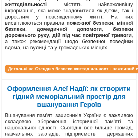
життєдіяльності
містять найважливішу
інформацію, яка може знадобитися як дітям, так і
дорослим у повсякденному житті. На них
висвітлюються правила
пожежної безпеки
,
мінної
безпеки
,
домедичної допомоги
,
безпеки
дорожнього руху
,
дій під час повітряної тривоги
,
а також рекомендації щодо безпечної поведінки
вдома, на вулиці та у громадських місцях.
Детальніше:Стенди з безпеки життєдіяльності: важливий 
Оформлення Алеї Надії: як створити
гідний меморіальний простір для
вшанування Героїв
Вшанування пам'яті захисників України є важливою
складовою збереження історичної пам'яті та
національної єдності. Сьогодні все більше громад,
навчальних закладів, підприємств і державних