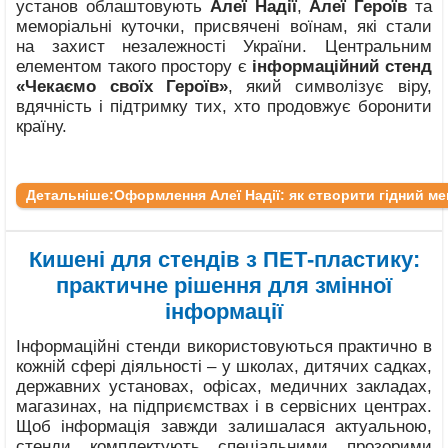
установ облаштовують
Алеї Надії
,
Алеї Героїв
та
меморіальні куточки, присвячені воїнам, які стали
на захист незалежності України. Центральним
елементом такого простору є
інформаційний стенд
«Чекаємо своїх Героїв»
, який символізує віру,
вдячність і підтримку тих, хто продовжує боронити
країну.
Детальніше:Оформлення Алеї Надії: як створити гідний м
Кишені для стендів з ПЕТ-пластику:
практичне рішення для змінної
інформації
Інформаційні стенди використовуються практично в
кожній сфері діяльності – у школах, дитячих садках,
державних установах, офісах, медичних закладах,
магазинах, на підприємствах і в сервісних центрах.
Щоб інформація завжди залишалася актуальною,
стенди комплектують спеціальними прозорими