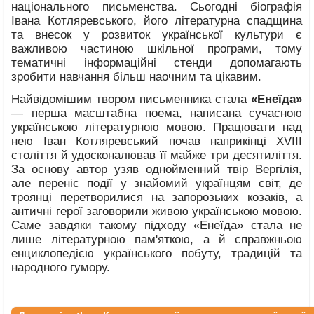
національного письменства. Сьогодні біографія
Івана Котляревського, його літературна спадщина
та внесок у розвиток української культури є
важливою частиною шкільної програми, тому
тематичні інформаційні стенди допомагають
зробити навчання більш наочним та цікавим.
Найвідомішим твором письменника стала
«Енеїда»
— перша масштабна поема, написана сучасною
українською літературною мовою. Працювати над
нею Іван Котляревський почав наприкінці XVIII
століття й удосконалював її майже три десятиліття.
За основу автор узяв однойменний твір Вергілія,
але переніс події у знайомий українцям світ, де
троянці перетворилися на запорозьких козаків, а
античні герої заговорили живою українською мовою.
Саме завдяки такому підходу «Енеїда» стала не
лише літературною пам'яткою, а й справжньою
енциклопедією українського побуту, традицій та
народного гумору.