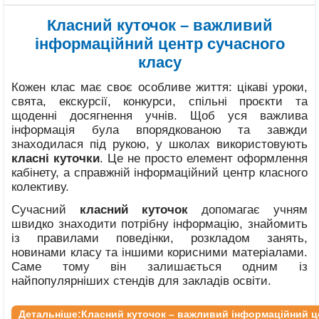
Класний куточок – важливий
інформаційний центр сучасного
класу
Кожен клас має своє особливе життя: цікаві уроки,
свята, екскурсії, конкурси, спільні проєкти та
щоденні досягнення учнів. Щоб уся важлива
інформація була впорядкованою та завжди
знаходилася під рукою, у школах використовують
класні куточки
. Це не просто елемент оформлення
кабінету, а справжній інформаційний центр класного
колективу.
Сучасний
класний куточок
допомагає учням
швидко знаходити потрібну інформацію, знайомить
із правилами поведінки, розкладом занять,
новинами класу та іншими корисними матеріалами.
Саме тому він залишається одним із
найпопулярніших стендів для закладів освіти.
Детальніше:Класний куточок – важливий інформаційний ц