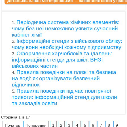
Детальніше:Іван Котляревський — засновник нової українс
Періодична система хімічних елементів:
чому без неї неможливо уявити сучасний
кабінет хімії
Інформаційні стенди з військового обліку:
чому вони необхідні кожному підприємству
Оформлення харчоблоків та їдалень:
інформаційні стенди для шкіл, ВНЗ і
військових частин
Правила поведінки на пляжі та безпека
на воді: як організувати безпечний
відпочинок
Правила поведінки під час повітряної
тривоги: інформаційний стенд для школи
та закладів освіти
Сторінка 1 із 17
Початок
Попередня
1
2
3
4
5
6
7
8
9