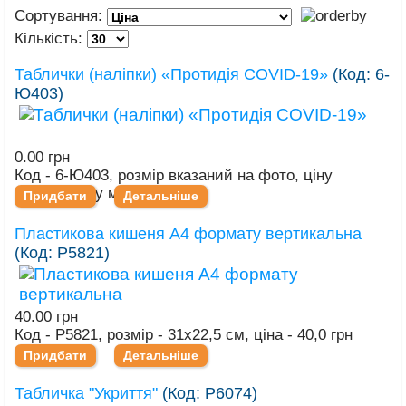
Сортування:
Кількість:
Таблички (наліпки) «Протидія COVID-19»
(Код:
6-
Ю403
)
0.00 грн
Код - 6-Ю403, розмір вказаний на фото, ціну
уточнюйте у менеджера
Придбати
Детальніше
Пластикова кишеня А4 формату вертикальна
(Код:
Р5821
)
40.00 грн
Код - Р5821, розмір - 31х22,5 см, ціна - 40,0 грн
Придбати
Детальніше
Табличка "Укриття"
(Код:
Р6074
)