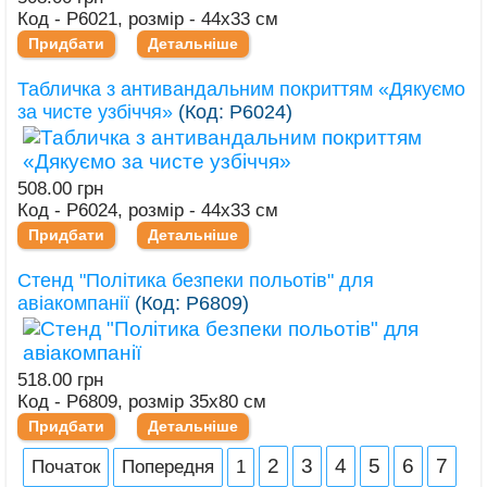
Код - Р6021, розмір - 44х33 см
Придбати
Детальніше
Табличка з антивандальним покриттям «Дякуємо
за чисте узбіччя»
(Код:
Р6024
)
508.00 грн
Код - Р6024, розмір - 44х33 см
Придбати
Детальніше
Стенд "Політика безпеки польотів" для
авіакомпанії
(Код:
Р6809
)
518.00 грн
Код - Р6809, розмір 35х80 см
Придбати
Детальніше
2
3
4
5
6
7
Початок
Попередня
1