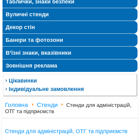
Таблички, знаки безпеки
Вуличні стенди
Декор стін
Банери та фотозони
В’їзні знаки, вказівники
Зовнішня реклама
Цікавинки
Індивідуальне замовлення
Головна
Стенди
Стенди для адміністрацій,
ОТГ та підприємств
Стенди для адміністрацій, ОТГ та підприємств