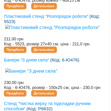
Код - 6-Ю478, розмір кожної - 40х15 см
Придбати
Детальніше
Пластиковий стенд "Розпорядок роботи"
(Код:
5523
)
211.00 грн
Код - 5523, розмір 27х40 см, ціна - 211,0 грн
Придбати
Детальніше
Банери "З днем села"
(Код:
6-Ю476
)
230.00 грн
Код - 6-Ю476, розмір - 150х25 см, ціна - 230,0 грн
Придбати
Детальніше
Стенд "Чистка верху та підкладки ручним
способом"
(Код:
Р6632
)