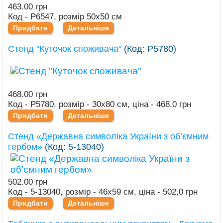
463.00 грн
Код - Р6547, розмір 50х50 см
Придбати
Детальніше
Стенд "Куточок споживача"
(Код:
Р5780
)
468.00 грн
Код - Р5780, розмір - 30х80 см, ціна - 468,0 грн
Придбати
Детальніше
Стенд «Державна символіка України з об’ємним
гербом»
(Код:
5-13040
)
502.00 грн
Код - 5-13040, розмір - 46х59 см, ціна - 502,0 грн
Придбати
Детальніше