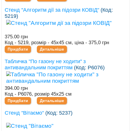
Стенд "Алгоритм дії за підозри КОВІД"
(Код:
5219
)
375.00 грн
Код - 5219, розмір - 45х45 см, ціна - 375,0 грн
Придбати
Детальніше
Табличка "По газону не ходити" з
антивандальним покриттям
(Код:
Р6076
)
394.00 грн
Код - Р6076, розмір 45х25 см
Придбати
Детальніше
Стенд "Вітаємо"
(Код:
5237
)