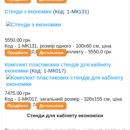
Стенди з економіки
(Код:
1-МК131
)
5550.00 грн
Код - 1-МК131, розмір одного - 100х60 см, ціна
одного - 1110,0 грн, ціна комплекту - 5550,0 грн
Придбати
Детальніше
Комплект пластикових стендів для кабінету
економіки
(Код:
1-МК017
)
7475.00 грн
Код - 1-МК017, загальний розмір - 326х155 см, ціна
комплекту - 7475,0 грн
Придбати
Детальніше
Стенди для кабінету економіки