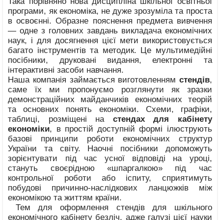
Така порівняно нова дисципліна шкільної освітньої
програми, як економіка, не дуже зрозуміла та проста
в освоєнні. Образне пояснення предмета вивчення
— одне з головних завдань викладача економічних
наук, і для досягнення цієї мети використовується
багато інструментів та методик. Це мультимедійні
посібники, друковані видання, електронні та
інтерактивні засоби навчання.
Наша компанія займається виготовленням
стендів
,
саме їх ми пропонуємо розглянути як зразки
демонстраційних майданчиків економічних теорій
та основних понять економіки. Схеми, графіки,
таблиці, розміщені на
стендах для кабінету
економіки
, в простій доступній формі ілюструють
базові принципи роботи економічних структур
України та світу. Наочні посібники допоможуть
зорієнтувати під час усної відповіді на уроці,
стануть своєрідною «шпаргалкою» під час
контрольної роботи або іспиту, сприятимуть
побудові причинно-наслідкових ланцюжків між
економікою та життям країни.
Тем для оформлення стендів для шкільного
економічного кабінету безліч, адже галузі цієї науки