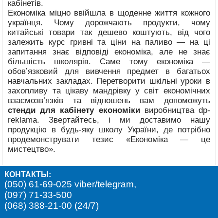
кабінетів.
Економіка міцно ввійшла в щоденне життя кожного
українця. Чому дорожчають продукти, чому
китайські товари так дешево коштують, від чого
залежить курс гривні та ціни на паливо — на ці
запитання знає відповіді економіка, але не знає
більшість школярів. Саме тому економіка —
обов’язковий для вивчення предмет в багатьох
навчальних закладах. Перетворити шкільні уроки в
захопливу та цікаву мандрівку у світ економічних
взаємозв’язків та відношень вам допоможуть
стенди для кабінету економіки
виробництва dp-
reklama. Звертайтесь, і ми доставимо нашу
продукцію в будь-яку школу України, де потрібно
продемонструвати тезис «Економіка — це
мистецтво».
КОНТАКТЫ:
(050) 61-69-025 viber/telegram,
(097) 71-33-500
(068) 388-21-00 (24/7)