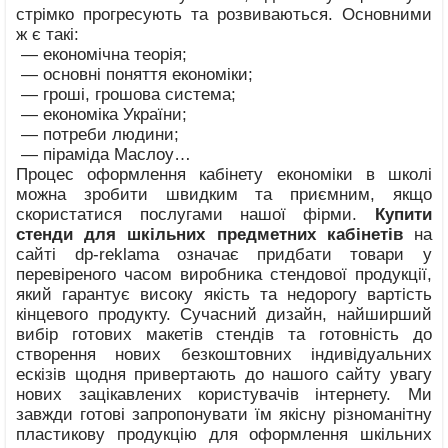
стрімко прогресують та розвиваються. Основними
ж є такі:
— економічна теорія;
— основні поняття економіки;
— гроші, грошова система;
— економіка України;
— потреби людини;
— піраміда Маслоу…
Процес оформлення кабінету економіки в школі
можна зробити швидким та приємним, якщо
скористатися послугами нашої фірми.
Купити
стенди для шкільних предметних кабінетів
на
сайті dp-reklama означає придбати товари у
перевіреного часом виробника стендової продукції,
який гарантує високу якість та недорогу вартість
кінцевого продукту. Сучасний дизайн, найширший
вибір готових макетів стендів та готовність до
створення нових безкоштовних індивідуальних
ескізів щодня привертають до нашого сайту увагу
нових зацікавлених користувачів інтернету. Ми
завжди готові запропонувати їм якісну різноманітну
пластикову продукцію для оформлення шкільних