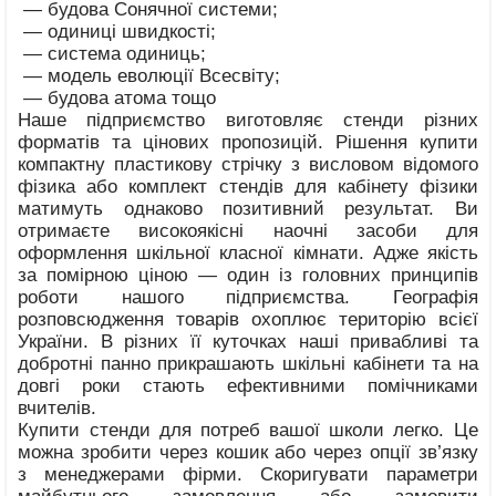
— будова Сонячної системи;
— одиниці швидкості;
— система одиниць;
— модель еволюції Всесвіту;
— будова атома тощо
Наше підприємство виготовляє стенди різних
форматів та цінових пропозицій. Рішення купити
компактну пластикову стрічку з висловом відомого
фізика або комплект стендів для кабінету фізики
матимуть однаково позитивний результат. Ви
отримаєте високоякісні наочні засоби для
оформлення шкільної класної кімнати. Адже якість
за помірною ціною — один із головних принципів
роботи нашого підприємства. Географія
розповсюдження товарів охоплює територію всієї
України. В різних її куточках наші привабливі та
добротні панно прикрашають шкільні кабінети та на
довгі роки стають ефективними помічниками
вчителів.
Купити стенди для потреб вашої школи легко. Це
можна зробити через кошик або через опції зв’язку
з менеджерами фірми. Скоригувати параметри