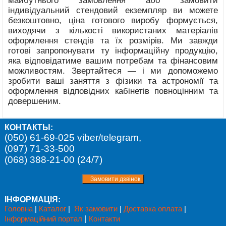
майбутнього замовлення або замовити
індивідуальний стендовий екземпляр ви можете
безкоштовно, ціна готового виробу формується,
виходячи з кількості використаних матеріалів
оформлення стендів та їх розмірів. Ми завжди
готові запропонувати ту інформаційну продукцію,
яка відповідатиме вашим потребам та фінансовим
можливостям. Звертайтеся — і ми допоможемо
зробити ваші заняття з фізики та астрономії та
оформлення відповідних кабінетів повноцінним та
довершеним.
КОНТАКТЫ:
(050) 61-69-025 viber/telegram,
(097) 71-33-500
(068) 388-21-00 (24/7)
ІНФОРМАЦІЯ:
Головна
|
Каталог
|
Як замовити
|
Доставка оплата
|
Інформаційний портал
|
Контакти