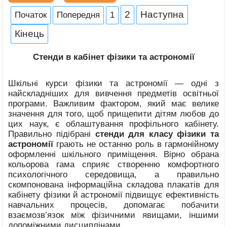
2
Наступна
Початок
Попередня
1
Кінець
Стенди в кабінет фізики та астрономії
Шкільні курси фізики та астрономії — одні з
найскладніших для вивчення предметів освітньої
програми. Важливим фактором, який має велике
значення для того, щоб прищепити дітям любов до
цих наук, є облаштування профільного кабінету.
Правильно підібрані
стенди для класу фізики та
астрономії
грають не останню роль в гармонійному
оформленні шкільного приміщення. Вірно обрана
кольорова гама сприяє створенню комфортного
психологічного середовища, а правильно
скомпонована інформаційна складова плакатів для
кабінету фізики й астрономії підвищує ефективність
навчальних процесів, допомагає побачити
взаємозв’язок між фізичними явищами, іншими
допоміжними дисциплінами.