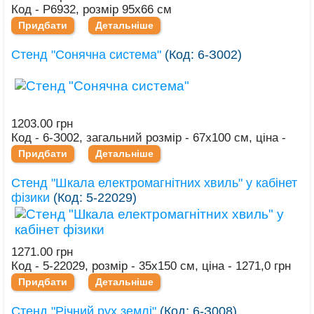
Код - Р6932, розмір 95х66 см
Придбати
Детальніше
Стенд "Сонячна система"
(Код:
6-З002
)
1203.00 грн
Код - 6-З002, загальний розмір - 67х100 см, ціна -
1203,0 грн
Придбати
Детальніше
Стенд "Шкала електромагнітних хвиль" у кабінет
фізики
(Код:
5-22029
)
1271.00 грн
Код - 5-22029, розмір - 35х150 см, ціна - 1271,0 грн
Придбати
Детальніше
Стенд "Річний рух землі"
(Код:
6-З008
)