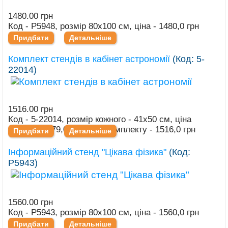
1480.00 грн
Код - Р5948, розмір 80х100 см, ціна - 1480,0 грн
Придбати
Детальніше
Комплект стендів в кабінет астрономії
(Код:
5-
22014
)
1516.00 грн
Код - 5-22014, розмір кожного - 41х50 см, ціна
кожного - 379,0 грн, ціна комплекту - 1516,0 грн
Придбати
Детальніше
Інформаційний стенд "Цікава фізика"
(Код:
Р5943
)
1560.00 грн
Код - Р5943, розмір 80х100 см, ціна - 1560,0 грн
Придбати
Детальніше