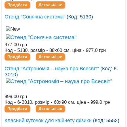
Придбати
Детальніше
Стенд "Сонячна система"
(Код:
5130
)
977.00 грн
Код - 5130, розмір - 88х60 см, ціна - 977,0 грн
Придбати
Детальніше
Стенд "Астрономія – наука про Всесвіт"
(Код:
6-
З010
)
999.00 грн
Код - 6-З010, розмір - 60х90 см, ціна - 999,0 грн
Придбати
Детальніше
Класний куточок для кабінету фізики
(Код:
5552
)