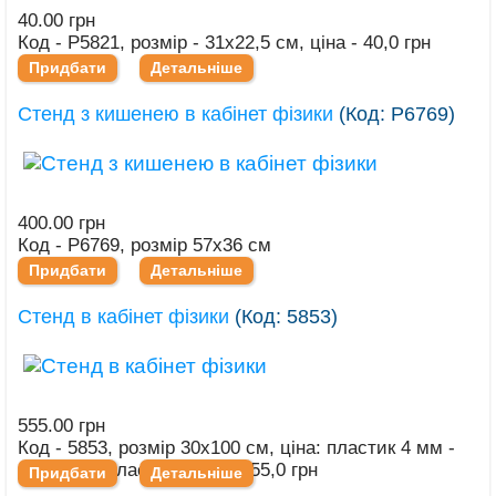
40.00 грн
Код - Р5821, розмір - 31х22,5 см, ціна - 40,0 грн
Придбати
Детальніше
Стенд з кишенею в кабінет фізики
(Код:
Р6769
)
400.00 грн
Код - Р6769, розмір 57х36 см
Придбати
Детальніше
Стенд в кабінет фізики
(Код:
5853
)
555.00 грн
Код - 5853, розмір 30х100 см, ціна: пластик 4 мм -
435,0 грн, пластик 3 мм - 555,0 грн
Придбати
Детальніше