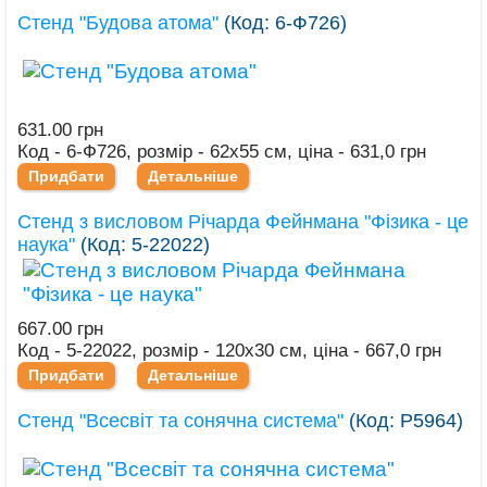
Стенд "Будова атома"
(Код:
6-Ф726
)
631.00 грн
Код - 6-Ф726, розмір - 62х55 см, ціна - 631,0 грн
Придбати
Детальніше
Стенд з висловом Річарда Фейнмана "Фізика - це
наука"
(Код:
5-22022
)
667.00 грн
Код - 5-22022, розмір - 120х30 см, ціна - 667,0 грн
Придбати
Детальніше
Стенд "Всесвіт та сонячна система"
(Код:
Р5964
)