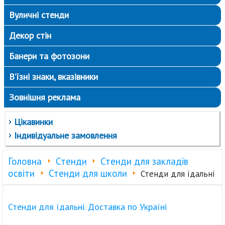
Вуличні стенди
Декор стін
Банери та фотозони
В’їзні знаки, вказівники
Зовнішня реклама
Цікавинки
Індивідуальне замовлення
Головна
Стенди
Стенди для закладів
освіти
Стенди для школи
Стенди для їдальні
Стенди для їдальні. Доставка по Україні