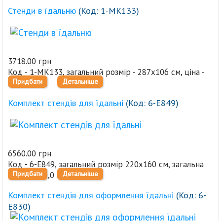
Стенди в їдальню
(Код:
1-МК133
)
3718.00 грн
Код - 1-МК133, загальний розмір - 287х106 см, ціна -
Придбати
Детальніше
3718,0 грн
Комплект стендів для їдальні
(Код:
6-Е849
)
6560.00 грн
Код - 6-Е849, загальний розмір 220х160 см, загальна
Придбати
Детальніше
ціна - 6560,0 грн
Комплект стендів для оформлення їдальні
(Код:
6-
Е830
)