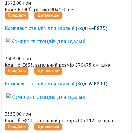
1872.00 грн
Код - Р7306, розмір 80х120 см
Придбати
Детальніше
Комплект стендів для їдальні
(Код:
6-Е835
)
3304.00 грн
Код - 6-Е835, загальний розмір 270х75 см, ціна
Придбати
Детальніше
комплекту - 3304,0 грн
Комплект стендів для їдальні
(Код:
6-Е811
)
3553.00 грн
Код - 6-Е811, загальний розмір 200х112 см, ціна
Придбати
Детальніше
комплекту - 3553,0 грн