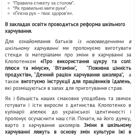
“Правила єтикету за столом”.
“Як правильно мити руки”.
«Ґігієна рук – твоє здоров’я».
В закладах освіти проводиться реформа шкільного
харчування.
Для ознайомлання батьків
із нововведеннями в
шкільному харчуванні
ми пропонуємо виготувати
стенди із матеріалами про зміни в харчуванні за
Клопотенком
«Про використання цукру та солі:
плюси та мінуси»,
“
Вітаміни”
, “Поживна цінність
продуктів
», “Денний раціон харчування школяра”
,
а
також
виготуємо інструкції для працівників їдалень
,
які розміщуються в залах для приготування страв.
Як і більшість наших смакових уподобань та звичок
готувати і їсти виросли з дитинства. Клопотенко в
кулінарії апелює до української ідентичності і
пропонує осучаснити наш стіл. Почати, на його думку,
варто з харчування школярів.
Зміни в шкільному
харчуванні ляжуть в основу змін культури їжі в