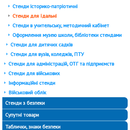
Стенди історико-патріотичні
Стенди для їдальні
Стенди в учительську, методичний кабінет
Оформлення музею школи, бібліотеки стендами
Стенди для дитячих садків
Стенди для вузів, коледжів, ПТУ
Стенди для адміністрацій, ОТГ та підприємств
Стенди для військових
Інформаційні стенди
Військовий облік
Стенди з безпеки
Супутні товари
Таблички, знаки безпеки