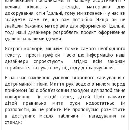
навчальними посібниками. В нашому асортименті -
велика кількість стендів, матеріалів для
декорування стін їдальні, тому ми впевнені - у нас ви
знайдете саме те, що вам потрібно. Якщо ви не
знайшли бажаних матеріалів для оформлення їдальні,
тоді наші дизайнери розроблять проєкт оформлення
їдальні за вашими ідеями.
Яскраві кольори, мінімум тільки самого необхідного
тексту, прості графіки - всю цю інформацію наші
дизайнери спроєктують згідно всім законам
сприйняття та сучасному підходу до харчування.
В наш час важливою умовою здорового харчування є
дотримання гігієни. Миття рук водою з милом перед
прийомом їжі є обов’язковим заходом для запобігання
поширенню інфекцій серед дітей. Щоб навчити
дітей правильно мити руки недостатньо їм
розповісти, як це робити. Ми пропонуємо розмістити
в доступних місцях таблички – нагадування та
стенди: