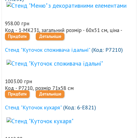
958.00 грн
Код - 1-МК231, загальний розмір - 60х51 см, ціна -
Придбати
Детальніше
958,0 грн
Стенд "Куточок споживача їдальні"
(Код:
Р7210
)
1003.00 грн
Код - Р7210, розмір 71х58 см
Придбати
Детальніше
Стенд "Куточок кухаря"
(Код:
6-Е821
)