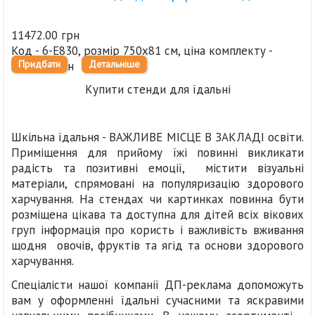
11472.00 грн
Код - 6-Е830, розмір 750х81 см, ціна комплекту -
Придбати
Детальніше
11472,0 грн
Купити стенди для їдальні
Шкільна їдальня - ВАЖЛИВЕ МІСЦЕ В ЗАКЛАДІ освіти.
Приміщення для прийому їжі повинні викликати
радість та позитивні емоції, містити візуальні
матеріали, спрямовані на популяризацію здорового
харчування. На стендах чи картинках повинна бути
розміщена цікава та доступна для дітей всіх вікових
груп інформація про користь і важливість вживання
щодня овочів, фруктів та ягід та основи здорового
харчування.
Спеціалісти нашої компанії ДП-реклама допоможуть
вам у оформленні їдальні сучасними та яскравими