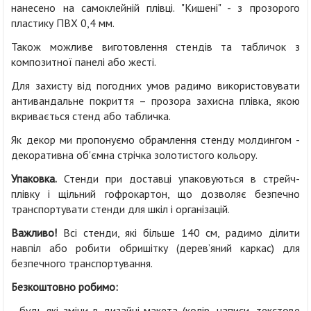
нанесено на самоклейній плівці. "Кишені" - з прозорого
пластику ПВХ 0,4 мм.
Також можливе виготовлення стендів та табличок з
композитної панелі або жесті.
Для захисту від погодних умов радимо використовувати
антивандальне покриття – прозора захисна плівка, якою
вкривається стенд або табличка.
Як декор ми пропонуємо обрамлення стенду молдингом -
декоративна об'ємна стрічка золотистого кольору.
Упаковка.
Стенди при доставці упаковуються в стрейч-
плівку і щільний гофрокартон, що дозволяє безпечно
транспортувати стенди для шкіл і організацій.
Важливо!
Всі стенди, які більше 140 см, радимо ділити
навпіл або робити обришітку (дерев’яний каркас) для
безпечного транспортування.
Безкоштовно робимо:
- будь-які зміни в дизайні макета (колір, написи, текстове