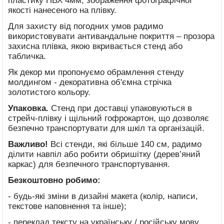
пластику ПВХ 4мм, зображення фотографічної
якості нанесеного на плівку.
Для захисту від погодних умов радимо
використовувати антивандальне покриття – прозора
захисна плівка, якою вкривається стенд або
табличка.
Як декор ми пропонуємо обрамлення стенду
молдингом - декоративна об'ємна стрічка
золотистого кольору.
Упаковка.
Стенд при доставці упаковуються в
стрейч-плівку і щільний гофрокартон, що дозволяє
безпечно транспортувати для шкіл та організацій.
Важливо!
Всі стенди, які більше 140 см, радимо
ділити навпіл або робити обришітку (дерев’яний
каркас) для безпечного транспортування.
Безкоштовно робимо:
- будь-які зміни в дизайні макета (колір, написи,
текстове наповнення та інше);
- переклад тексту на українську / російську мову.