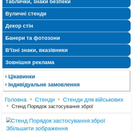
Таблички, знаки безпеки
Вуличні стенди
Декор стін
Банери та фотозони
В’їзні знаки, вказівники
Зовнішня реклама
Цікавинки
Індивідуальне замовлення
Головна
Стенди
Стенди для військових
Стенд Порядок застосування зброї
Збільшити зображення