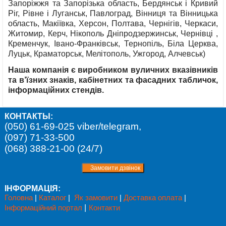
Запоріжжя та Запорізька область, Бердянськ і Кривий
Ріг, Рівне і Луганськ, Павлоград, Вінниця та Вінницька
область, Макіївка, Херсон, Полтава, Чернігів, Черкаси,
Житомир, Керч, Нікополь Дніпродзержинськ, Чернівці ,
Кременчук, Івано-Франківськ, Тернопіль, Біла Церква,
Луцьк, Краматорськ, Мелітополь, Ужгород, Алчевськ)
Наша компанія є виробником вуличних вказівників
та в’їзних знаків, кабінетних та фасадних табличок,
інформаційних стендів.
КОНТАКТЫ:
(050) 61-69-025 viber/telegram,
(097) 71-33-500
(068) 388-21-00 (24/7)
ІНФОРМАЦІЯ:
Головна
|
Каталог
|
Як замовити
|
Доставка оплата
|
Інформаційний портал
|
Контакти