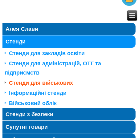
Алея Слави
Стенди
Стенди для закладів освіти
Стенди для адміністрацій, ОТГ та
підприємств
Стенди для військових
Інформаційні стенди
Військовий облік
Стенди з безпеки
Супутні товари